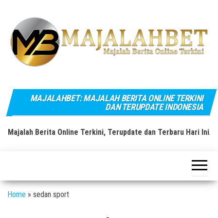
Skip
to
the
content
M
MAJALAHBET: MAJALAH BERITA ONLINE TERKINI
DAN TERUPDATE INDONESIA
Te
Majalah Berita Online Terkini, Terupdate dan Terbaru Hari Ini
.
T
Home
»
sedan sport