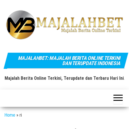
Skip
to
the
content
M
MAJALAHBET: MAJALAH BERITA ONLINE TERKINI
DAN TERUPDATE INDONESIA
Te
Majalah Berita Online Terkini, Terupdate dan Terbaru Hari Ini
.
T
Home
»
ri