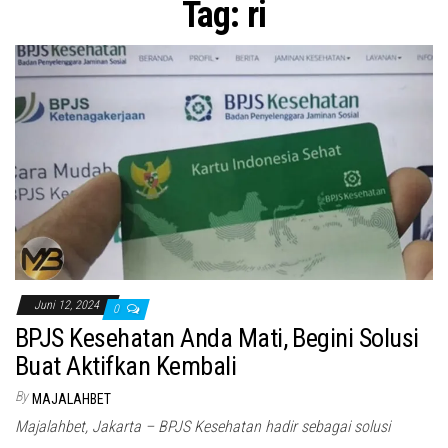
Tag:
ri
Juni 12, 2024
0
BPJS Kesehatan Anda Mati, Begini Solusi
Buat Aktifkan Kembali
By
MAJALAHBET
Majalahbet, Jakarta – BPJS Kesehatan hadir sebagai solusi