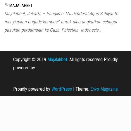
By
MAJALAHBET
Majalahbet, Jakarta – Panglima TNI Jenderal Agus Subiyanto
menyiapkan brigade komposit untuk diberangkatkan sebagai
pasukan perdamaian ke Gaza, Palestina. Indonesia…
Copyright © 2019
Majalahbet
. All rights reserved Proudly
powered by.
Proudly powered by
WordPress
|
Theme:
Envo Magazine