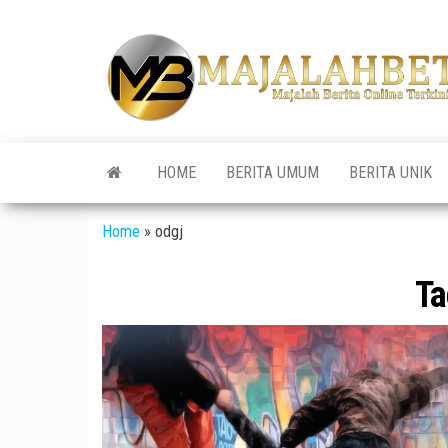
Skip
to
the
content
HOME
BERITA UMUM
BERITA UNIK
Home
»
odgj
Ta