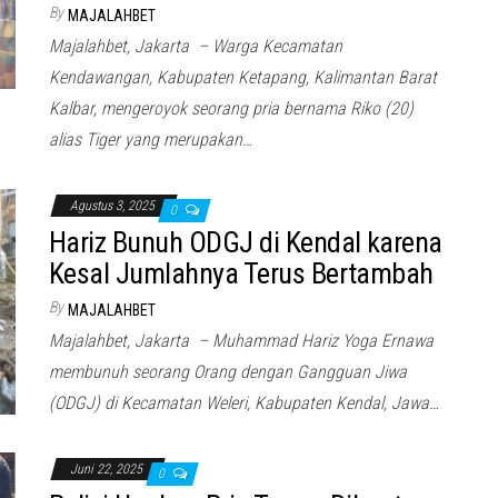
By
MAJALAHBET
Majalahbet, Jakarta – Warga Kecamatan
Kendawangan, Kabupaten Ketapang, Kalimantan Barat
Kalbar, mengeroyok seorang pria bernama Riko (20)
alias Tiger yang merupakan…
Agustus 3, 2025
0
Hariz Bunuh ODGJ di Kendal karena
Kesal Jumlahnya Terus Bertambah
By
MAJALAHBET
Majalahbet, Jakarta – Muhammad Hariz Yoga Ernawa
membunuh seorang Orang dengan Gangguan Jiwa
(ODGJ) di Kecamatan Weleri, Kabupaten Kendal, Jawa…
Juni 22, 2025
0