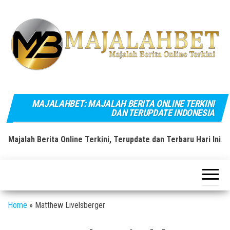
Skip
to
the
content
M
MAJALAHBET: MAJALAH BERITA ONLINE TERKINI
DAN TERUPDATE INDONESIA
Te
Majalah Berita Online Terkini, Terupdate dan Terbaru Hari Ini
.
T
Home
»
Matthew Livelsberger