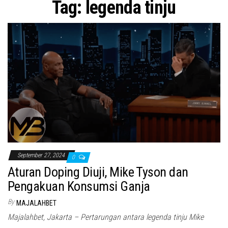
Tag:
legenda tinju
September 27, 2024
0
Aturan Doping Diuji, Mike Tyson dan
Pengakuan Konsumsi Ganja
By
MAJALAHBET
Majalahbet, Jakarta – Pertarungan antara legenda tinju Mike