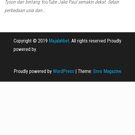
Tyson dan bintang YouTube Jake Paul semakin dekat. Selain
perbedaan usia dan…
Copyright © 2019
Majalahbet
. All rights reserved Proudly
powered by.
Proudly powered by
WordPress
|
Theme:
Envo Magazine