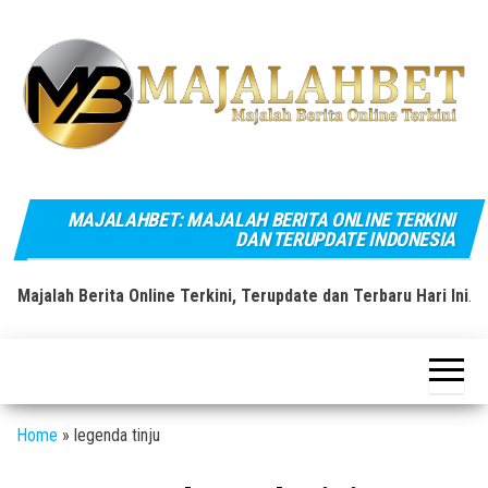
Skip
to
the
content
M
MAJALAHBET: MAJALAH BERITA ONLINE TERKINI
DAN TERUPDATE INDONESIA
Te
Majalah Berita Online Terkini, Terupdate dan Terbaru Hari Ini
.
T
Home
»
legenda tinju