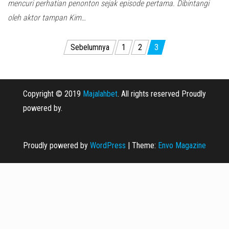
mencuri perhatian penonton sejak episode pertama. Dibintangi
oleh aktor tampan Kim…
Navigasi
Sebelumnya
1
2
3
pos
Copyright © 2019
Majalahbet
. All rights reserved Proudly
powered by.
Proudly powered by
WordPress
|
Theme:
Envo Magazine