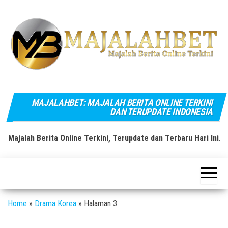
Skip
to
the
content
M
MAJALAHBET: MAJALAH BERITA ONLINE TERKINI
DAN TERUPDATE INDONESIA
Te
Majalah Berita Online Terkini, Terupdate dan Terbaru Hari Ini
.
T
Home
»
Drama Korea
»
Halaman 3