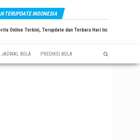
AN TERUPDATE INDONESIA
rita Online Terkini, Terupdate dan Terbaru Hari Ini
.
JADWAL BOLA
PREDIKSI BOLA