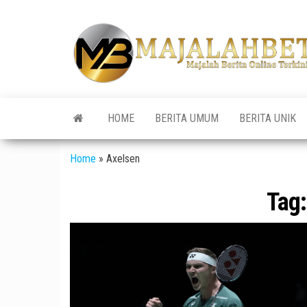
Skip
to
the
content
HOME
BERITA UMUM
BERITA UNIK
Home
»
Axelsen
Tag