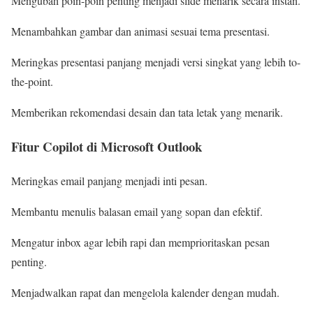
Mengubah poin-poin penting menjadi slide menarik secara instan.
Menambahkan gambar dan animasi sesuai tema presentasi.
Meringkas presentasi panjang menjadi versi singkat yang lebih to-
the-point.
Memberikan rekomendasi desain dan tata letak yang menarik.
Fitur Copilot di Microsoft Outlook
Meringkas email panjang menjadi inti pesan.
Membantu menulis balasan email yang sopan dan efektif.
Mengatur inbox agar lebih rapi dan memprioritaskan pesan
penting.
Menjadwalkan rapat dan mengelola kalender dengan mudah.