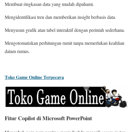
Membuat ringkasan data yang mudah dipahami.
Mengidentifikasi tren dan memberikan insight berbasis data.
Menyusun grafik atau tabel interaktif dengan perintah sederhana.
Mengotomatiskan perhitungan rumit tanpa memerlukan keahlian
dalam rumus.
Toko Game Online Terpecaya
Fitur Copilot di Microsoft PowerPoint