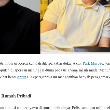
tri hiburan Korea kembali diterpa kabar duka. Aktor
Park Min Jae
, ya
puler, dilaporkan meninggal dunia pada usia yang masih muda. Menuru
kibat henti
jantung
. Kepergiannya ini mengejutkan banyak penggemar d
i Rumah Pribadi
m kondisi tak bernyawa di rumah pribadinya. Polisi setempat telah me