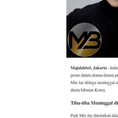
Majalahbet, Jakarta
–Indus
peran dalam drama-drama po
Min Jae diduga meninggal a
dunia hiburan Korea.
Tiba-tiba Meninggal d
Park Min Jae ditemukan dala