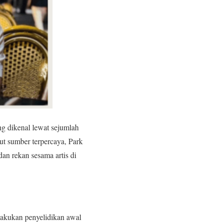
ng dikenal lewat sejumlah
t sumber terpercaya, Park
an rekan sesama artis di
lakukan penyelidikan awal