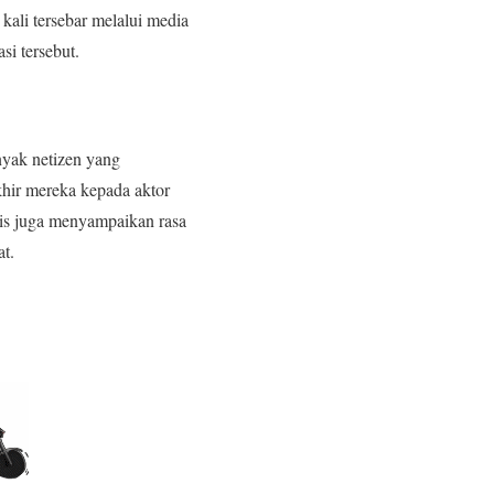
kali tersebar melalui media
i tersebut.
yak netizen yang
hir mereka kepada aktor
is juga menyampaikan rasa
t.