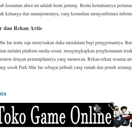
kematian aktor ini adalah henti jantung. Berita kematiannya pertama 
ihak keluarga dan manajemennya, yang kemudian mengonfirmasi informas
r dan Rekan Artis
in Jae tentu saja menyisakan duka mendalam bagi penggemarnya. Ban
an melalui platform media sosial, mengungkapkan penghormatan terak
enonton dengan penampilannya yang menawan. Rekan-rekan sesama art
ng sosok Park Min Jae sebagai pribadi yang ramah dan penuh semanga
aya