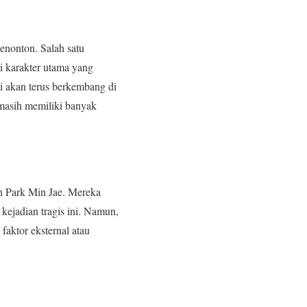
enonton. Salah satu
i karakter utama yang
i akan terus berkembang di
 masih memiliki banyak
an Park Min Jae. Mereka
kejadian tragis ini. Namun,
faktor eksternal atau