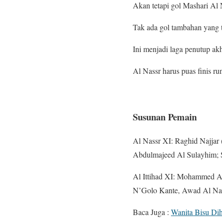
Akan tetapi gol Mashari Al
Tak ada gol tambahan yang te
Ini menjadi laga penutup a
Al Nassr harus puas finis r
Susunan Pemain
Al Nassr XI: Raghid Najja
Abdulmajeed Al Sulayhim; S
Al Ittihad XI: Mohammed A
N’Golo Kante, Awad Al Nash
Baca Juga :
Wanita Bisu Dih