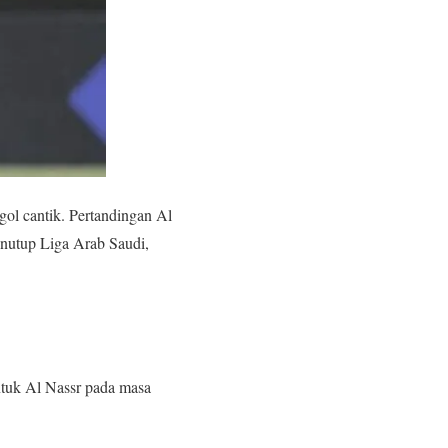
ol cantik. Pertandingan Al
penutup Liga Arab Saudi,
ntuk Al Nassr pada masa