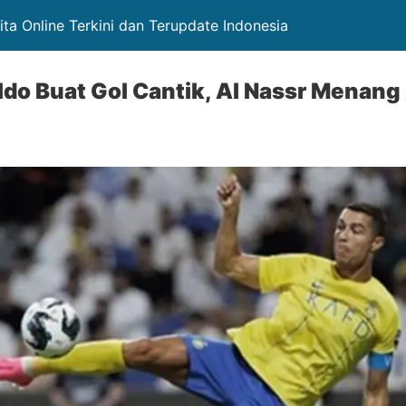
ita Online Terkini dan Terupdate Indonesia
ldo Buat Gol Cantik, Al Nassr Menang 