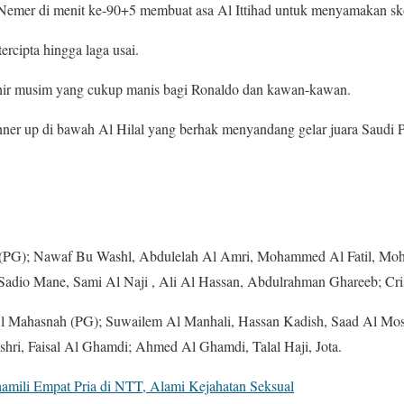
 Nemer di menit ke-90+5 membuat asa Al Ittihad untuk menyamakan sk
rcipta hingga laga usai.
khir musim yang cukup manis bagi Ronaldo dan kawan-kawan.
unner up di bawah Al Hilal yang berhak menyandang gelar juara Saudi 
r (PG); Nawaf Bu Washl, Abdulelah Al Amri, Mohammed Al Fatil, 
adio Mane, Sami Al Naji , Ali Al Hassan, Abdulrahman Ghareeb; Cri
l Mahasnah (PG); Suwailem Al Manhali, Hassan Kadish, Saad Al Mos
ri, Faisal Al Ghamdi; Ahmed Al Ghamdi, Talal Haji, Jota.
amili Empat Pria di NTT, Alami Kejahatan Seksual