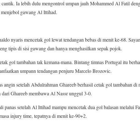
ng cantik. Ia lebih dulu mengontrol umpan jauh Mohammed Al Fatil de
menjebol gawang Al Ittihad.
ldo nyaris mencetak gol lewat tendangan bebas di menit ke-68. Saya
eng tipis di sisi gawang dan hanya menghasilkan sepak pojok.
tak gol tambahan tak kemana-mana. Bintang timnas Portugal itu berha
anfaatkan umpann tendangan penjuru Marcelo Brozovic.
as angin setelah Abdulrahman Ghareeb berhasil cetak gol tambahan di me
in dari Ghareeb membawa Al Nassr unggul 3-0.
i panas setelah Al Ittihad mampu mencetak dua gol balasan melalui F
masa injury time, tepatnya di menit ke-90+2.