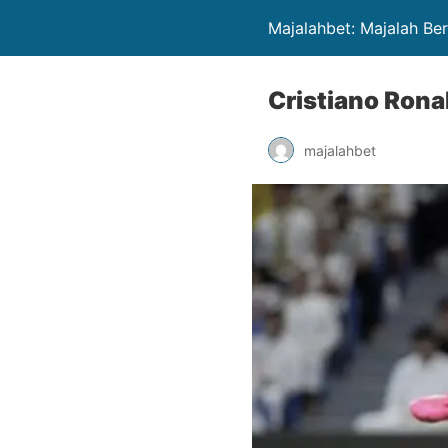
Majalahbet: Majalah Ber
Cristiano Rona
majalahbet